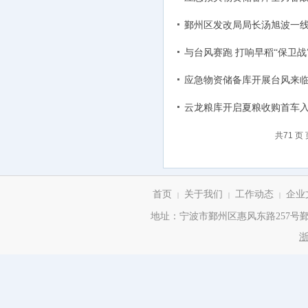
鄞州区发改局局长汤旭波一
与台风赛跑 打响早稻“保卫战
应急物资储备库开展台风来
云龙粮库开启夏粮收购首车
共71 页 
首页
关于我们
工作动态
企业
|
|
|
地址：宁波市鄞州区惠风东路257号鄞州商务
浙