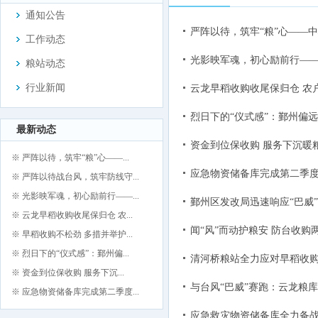
通知公告
严阵以待，筑牢“粮”心——
工作动态
光影映军魂，初心励前行—
粮站动态
行业新闻
云龙早稻收购收尾保归仓 农
烈日下的“仪式感”：鄞州偏
最新动态
资金到位保收购 服务下沉暖
※ 严阵以待，筑牢“粮”心——...
应急物资储备库完成第二季
※ 严阵以待战台风，筑牢防线守...
※ 光影映军魂，初心励前行——...
鄞州区发改局迅速响应“巴威
※ 云龙早稻收购收尾保归仓 农...
闻“风”而动护粮安 防台收购
※ 早稻收购不松劲 多措并举护...
※ 烈日下的“仪式感”：鄞州偏...
清河桥粮站全力应对早稻收购
※ 资金到位保收购 服务下沉...
与台风“巴威”赛跑：云龙粮
※ 应急物资储备库完成第二季度...
应急救灾物资储备库全力备战