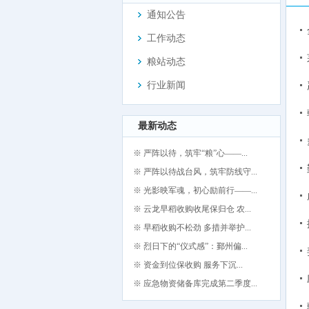
通知公告
工作动态
粮站动态
行业新闻
最新动态
※ 严阵以待，筑牢“粮”心——...
※ 严阵以待战台风，筑牢防线守...
※ 光影映军魂，初心励前行——...
※ 云龙早稻收购收尾保归仓 农...
※ 早稻收购不松劲 多措并举护...
※ 烈日下的“仪式感”：鄞州偏...
※ 资金到位保收购 服务下沉...
※ 应急物资储备库完成第二季度...