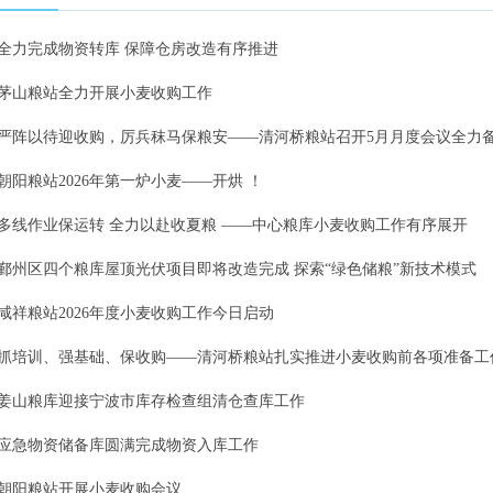
全力完成物资转库 保障仓房改造有序推进
茅山粮站全力开展小麦收购工作
严阵以待迎收购，厉兵秣马保粮安——清河桥粮站召开5月月度会议全力
朝阳粮站2026年第一炉小麦——开烘 ！
多线作业保运转 全力以赴收夏粮 ——中心粮库小麦收购工作有序展开
鄞州区四个粮库屋顶光伏项目即将改造完成 探索“绿色储粮”新技术模式
咸祥粮站2026年度小麦收购工作今日启动
抓培训、强基础、保收购——清河桥粮站扎实推进小麦收购前各项准备工
姜山粮库迎接宁波市库存检查组清仓查库工作
应急物资储备库圆满完成物资入库工作
朝阳粮站开展小麦收购会议