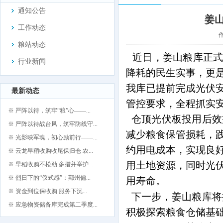
通知公告
姜
工作动态
作
粮站动态
近日，姜山粮库
正
行业新闻
降耗的民生实事，更
我库
已提前完成光伏
最新动态
管控要求，全程抓实
※ 严阵以待，筑牢“粮”心——...
仓顶光伏板投用后效
※ 严阵以待战台风，筑牢防线守...
减少粮食保管损耗，
※ 光影映军魂，初心励前行——...
约用电成本，实现良
※ 云龙早稻收购收尾保归仓 农...
用土地资源，同时光
※ 早稻收购不松劲 多措并举护...
※ 烈日下的“仪式感”：鄞州偏...
用寿命。
※ 资金到位保收购 服务下沉...
下一步，姜山粮库将
※ 应急物资储备库完成第二季度...
积极探索粮食仓储基