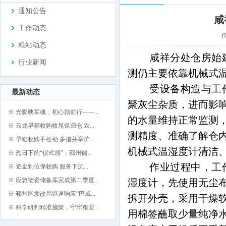
通知公告
咸
工作动态
作
粮站动态
咸祥分处仓房始
行业新闻
测仍主要依靠机械式
受设备构造与工
最新动态
聚灰尘杂质，进而影
※ 光影映军魂，初心励前行——...
的水量维持正常监测
※ 云龙早稻收购收尾保归仓 农...
测精度、准确了解仓
※ 早稻收购不松劲 多措并举护...
机械式温湿度计清洁
※ 烈日下的“仪式感”：鄞州偏...
作业过程中，工
※ 资金到位保收购 服务下沉...
※ 应急物资储备库完成第二季度...
湿度计，先使用无尘
※ 鄞州区发改局迅速响应“巴威...
拆开外壳，采用干燥
※ 科学研判精准施策，守牢粮安...
用棉签蘸取少量纯净